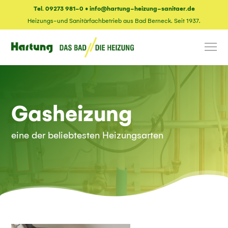
Tel. 09273 981-0
•
info@hartung-heizung-sanitaer.de
Heizungs-und Sanitärfachbetrieb aus Bad Berneck. Seit 1937.
Gasheizung
eine der beliebtesten Heizungsarten